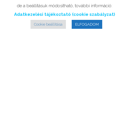
de a beállításuk módosítható, további információ:
Adatkezelési tájékoztató (cookie szabályzat)
Cookie beállítása
ELFOGADOM
Szolgáltatások
Pácienseink számára teljes körű, abszolút
fájdalommentes kezeléseket biztosítunk a
fogászati kezelések teljes palettájából igény
szerint bódításban vagy altatásban.