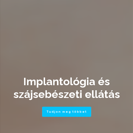
Implantológia és
szájsebészeti ellátás
Tudjon meg többet
RÓLUNK