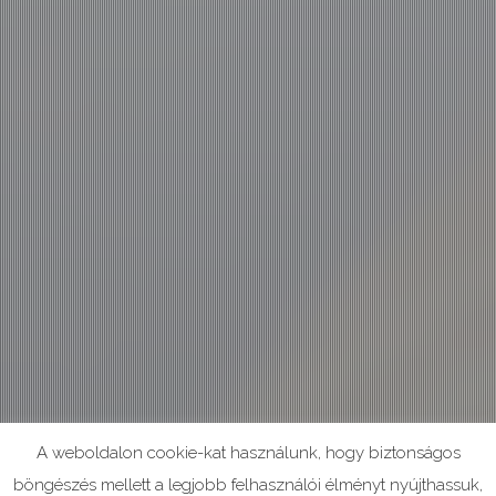
A weboldalon cookie-kat használunk, hogy biztonságos
böngészés mellett a legjobb felhasználói élményt nyújthassuk,