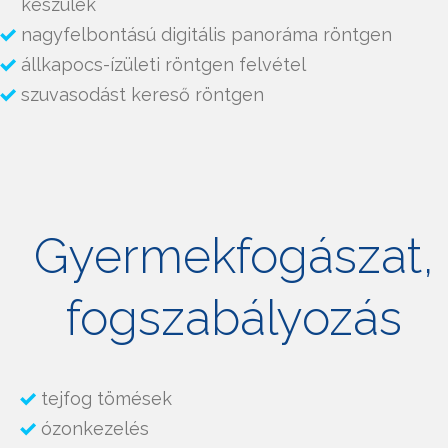
készülék
nagyfelbontású digitális panoráma röntgen
állkapocs-ízületi röntgen felvétel
szuvasodást kereső röntgen
Gyermekfogászat,
fogszabályozás
tejfog tömések
ózonkezelés