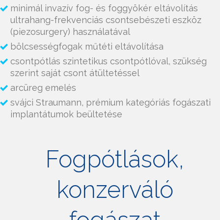
minimál invazív fog- és foggyökér eltávolítás
ultrahang-frekvenciás csontsebészeti eszköz
(piezosurgery) használatával
bölcsességfogak műtéti eltávolítása
csontpótlás szintetikus csontpótlóval, szükség
szerint saját csont átültetéssel
arcüreg emelés
svájci Straumann, prémium kategóriás fogászati
implantátumok beültetése
Fogpótlások,
konzerváló