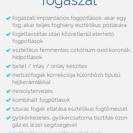
fogászat
fogászati implantációs fogpótlások, akár egy
fog, akár teljes foghiány esztétikus pótlására
fogeltávolítás után közvetlenül elérhető
fogpótlások
esztétikus fémmentes cirkónium-oxid koronák,
hídpótlások
betét / inlay / onlay készítés
metszőfogak korrekciója különböző típusú
héjkerámiákkal
mosolytervezés
kombinált fogpótlások
szuvas fogak ellátása esztétikus fogtöméssel
gyökérkezelés, gyökércsatorna tisztítás ózon
gáz és lézer segítségével