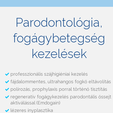
Parodontológia,
fogágybetegség
kezelések
professzionális szájhigiéniai kezelés
fájdalommentes, ultrahangos fogkő eltávolítás
polírozás, prophylaxis porral történő tisztítás
regeneratív fogágykezelés parodontális őssejt
aktiválással (Emdogain)
lézeres ínyplasztika