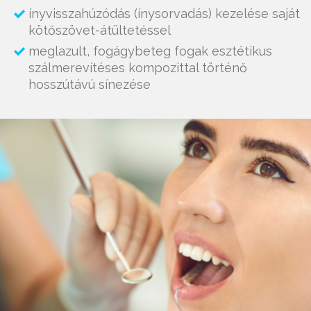
ínyvisszahúzódás (ínysorvadás) kezelése saját
kötőszövet-átültetéssel
meglazult, fogágybeteg fogak esztétikus
szálmerevítéses kompozittal történő
hosszútávú sínezése