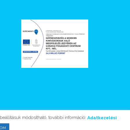
eállításuk módosítható, további információ:
Adatkezelési
DOM