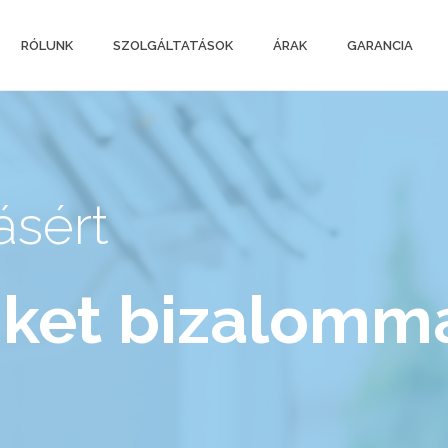
RÓLUNK
SZOLGÁLTATÁSOK
ÁRAK
GARANCIA
ásért
nket bizalomma