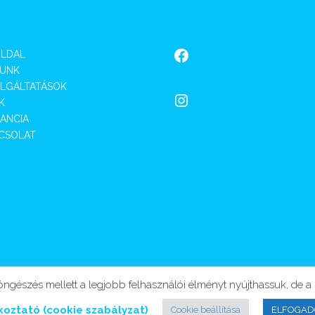
Facebook
LDAL
UNK
LGÁLTATÁSOK
Instagram
K
ANCIA
CSOLAT
észés mellett a legjobb felhasználói élményt nyújthassuk, de a b
koztató (cookie szabályzat)
Cookie beállítása
ELFOGA