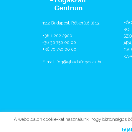
FŐO
1112 Budapest, Rétkerülő út 13.
RÓL
+
36 1 202 2900
SZO
+36 30 750 00 00
ÁRA
+
36 70 750 00 00
GAR
KAP
E-mail:
fog@ujbudaifogaszat.hu
A weboldalon cookie-kat használunk, hogy biztonságos böng
tájé
Website building: www.spiritlab.hu