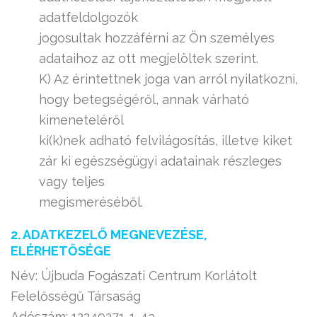
adatfeldolgozók
jogosultak hozzáférni az Ön személyes
adataihoz az ott megjelöltek szerint.
K) Az érintettnek joga van arról nyilatkozni,
hogy betegségéről, annak várható
kimeneteléről
ki(k)nek adható felvilágosítás, illetve kiket
zár ki egészségügyi adatainak részleges
vagy teljes
megismeréséből.
2. ADATKEZELŐ MEGNEVEZÉSE,
ELÉRHETŐSÉGE
Név: Újbuda Fogászati Centrum Korlátolt
Felelősségű Társaság
Adószám: 12249271-1-43-