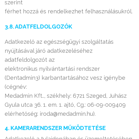
szerint
férhet hozzá és rendelkezhet felhasználásukról.
3.8. ADATFELDOLGOZÓK
Adatkezelő az egészségügyi szolgáltatás
nyújtásával járó adatkezeléséhez
adatfeldolgozót az
elektronikus nyilvántartási rendszer
(Dentadmin3) karbantartásához vesz igénybe
(cégnév:
Medadmin Kft.., székhely: 6721 Szeged, Juhász
Gyula utca 36. 1. em. 1. ajtó, Cg.: 06-09-009409
elérhetőség: iroda@medadmin.hu).
4. KAMERARENDSZER MŰKÖDTETÉSE
Adatkezelő a tulajdonában és üzemeltetésében