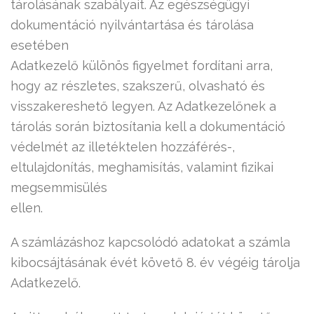
tárolásának szabályait. Az egészségügyi
dokumentáció nyilvántartása és tárolása
esetében
Adatkezelő különös figyelmet fordítani arra,
hogy az részletes, szakszerű, olvasható és
visszakereshető legyen. Az Adatkezelőnek a
tárolás során biztosítania kell a dokumentáció
védelmét az illetéktelen hozzáférés-,
eltulajdonítás, meghamisítás, valamint fizikai
megsemmisülés
ellen.
A számlázáshoz kapcsolódó adatokat a számla
kibocsájtásának évét követő 8. év végéig tárolja
Adatkezelő.