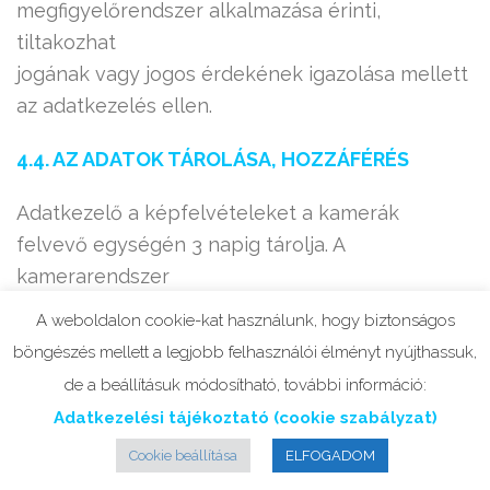
megfigyelőrendszer alkalmazása érinti,
tiltakozhat
jogának vagy jogos érdekének igazolása mellett
az adatkezelés ellen.
4.4. AZ ADATOK TÁROLÁSA, HOZZÁFÉRÉS
Adatkezelő a képfelvételeket a kamerák
felvevő egységén 3 napig tárolja. A
kamerarendszer
működtetésében adatfeldolgozó alvállalkozót
A weboldalon cookie-kat használunk, hogy biztonságos
nem vesz igénybe, a kamerarendszert az
böngészés mellett a legjobb felhasználói élményt nyújthassuk,
Adatkezelő
de a beállításuk módosítható, további információ:
működteti.
Adatkezelési tájékoztató (cookie szabályzat)
A kamera rendszer által rögzített felvételek
Cookie beállítása
ELFOGADOM
kezelését kizárólag meghatározott személyek,