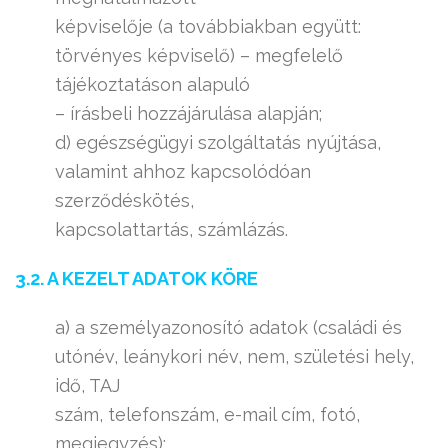
képviselője (a továbbiakban együtt:
törvényes képviselő) – megfelelő
tájékoztatáson alapuló
– írásbeli hozzájárulása alapján;
d) egészségügyi szolgáltatás nyújtása,
valamint ahhoz kapcsolódóan
szerződéskötés,
kapcsolattartás, számlázás.
3.2. A KEZELT ADATOK KÖRE
a) a személyazonosító adatok (családi és
utónév, leánykori név, nem, születési hely,
idő, TAJ
szám, telefonszám, e-mail cím, fotó,
megjegyzés);