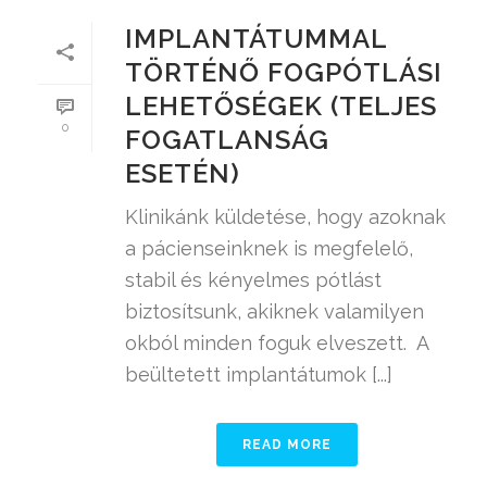
IMPLANTÁTUMMAL
TÖRTÉNŐ FOGPÓTLÁSI
LEHETŐSÉGEK (TELJES
0
FOGATLANSÁG
ESETÉN)
Klinikánk küldetése, hogy azoknak
a pácienseinknek is megfelelő,
stabil és kényelmes pótlást
biztosítsunk, akiknek valamilyen
okból minden foguk elveszett. A
beültetett implantátumok [...]
READ MORE