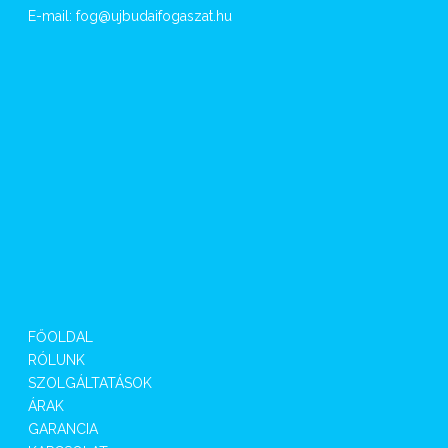
E-mail:
fog@ujbudaifogaszat.hu
FŐOLDAL
RÓLUNK
SZOLGÁLTATÁSOK
ÁRAK
GARANCIA