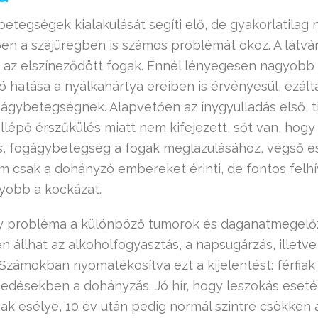
etegségek kialakulását segíti elő, de gyakorlatilag 
en a szájüregben is számos problémát okoz. A látván
 az elszíneződött fogak. Ennél lényegesen nagyobb 
ó hatása a nyálkahártya ereiben is érvényesül, ezálta
ágybetegségnek. Alapvetően az ínygyulladás első, ti
ellépő érszűkülés miatt nem kifejezett, sőt van, hogy
s, fogágybetegség a fogak meglazulásához, végső e
sak a dohányzó embereket érinti, de fontos felhív
obb a kockázat.
y probléma a különböző tumorok és daganatmegelőző
 állhat az alkoholfogyasztás, a napsugárzás, illetve
 Számokban nyomatékosítva ezt a kijelentést: férfi
désekben a dohányzás. Jó hír, hogy leszokás esetén
ak esélye, 10 év után pedig normál szintre csökken a