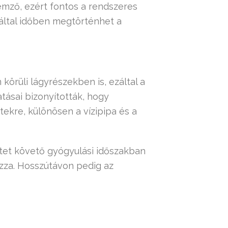
mző, ezért fontos a rendszeres
záltal időben megtörténhet a
örüli lágyrészekben is, ezáltal a
tásai bizonyították, hogy
ekre, különösen a vízipipa és a
tet követő gyógyulási időszakban
zza. Hosszútávon pedig az