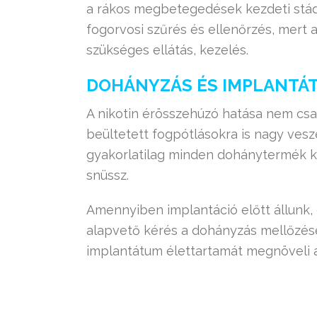
a rákos megbetegedések kezdeti stád
fogorvosi szűrés és ellenőrzés, mert 
szükséges ellátás, kezelés.
DOHÁNYZÁS ÉS IMPLANTÁ
A nikotin érösszehúzó hatása nem csak
beültetett fogpótlásokra is nagy ves
gyakorlatilag minden dohánytermék ká
snüssz.
Amennyiben implantáció előtt állunk,
alapvető kérés a dohányzás mellőzése
implantátum élettartamát megnöveli 