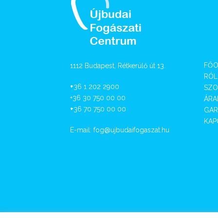
FŐO
1112 Budapest, Rétkerülő út 13.
RÓL
+
36 1 202 2900
SZO
+36 30 750 00 00
ÁRA
+
36 70 750 00 00
GAR
KAP
E-mail:
fog@ujbudaifogaszat.hu