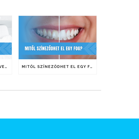
HORKOLÁS, APNOÉ – MIÉRT VEDD KOMOLYAN?
MITŐL SZÍNEZŐDHET EL EGY FOG?