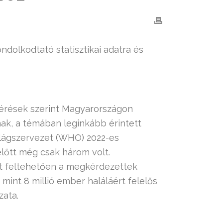
dolkodtató statisztikai adatra és
mérések szerint Magyarországon
ak, a témában leginkább érintett
ilágszervezet (WHO) 2022-es
előtt még csak három volt.
t feltehetően a megkérdezettek
mint 8 millió ember haláláért felelős
zata.