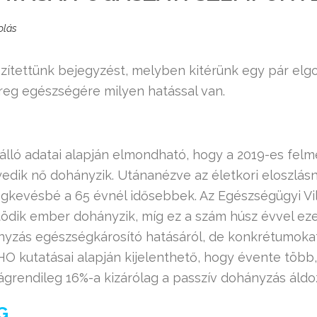
olás
ítettünk bejegyzést, melyben kitérünk egy pár elgon
reg egészségére milyen hatással van.
álló adatai alapján elmondható, hogy a 2019-es fel
edik nő dohányzik. Utánanézve az életkori eloszlásn
legkevésbé a 65 évnél idősebbek. Az Egészségügyi V
 ötödik ember dohányzik, míg ez a szám húsz évvel ez
nyzás egészségkárosító hatásáról, de konkrétumoka
 kutatásai alapján kijelenthető, hogy évente több, 
ágrendileg 16%-a kizárólag a passzív dohányzás áldo
G