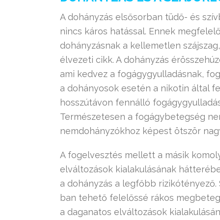
A dohányzás elsősorban tüdő- és szívb
nincs káros hatással. Ennek megfelelő
dohányzásnak a kellemetlen szájszag,
élvezeti cikk. A dohányzás érösszehúz
ami kedvez a fogágygyulladásnak, fog
a dohányosok esetén a nikotin által f
hosszútávon fennálló fogágygyulladá
Természetesen a fogágybetegség nem c
nemdohányzókhoz képest ötször nagy
A fogelvesztés mellett a másik komol
elváltozások kialakulásának hátterében
a dohányzás a legfőbb rizikótényező.
ban tehető felelőssé rákos megbetege
a daganatos elváltozások kialakulásán