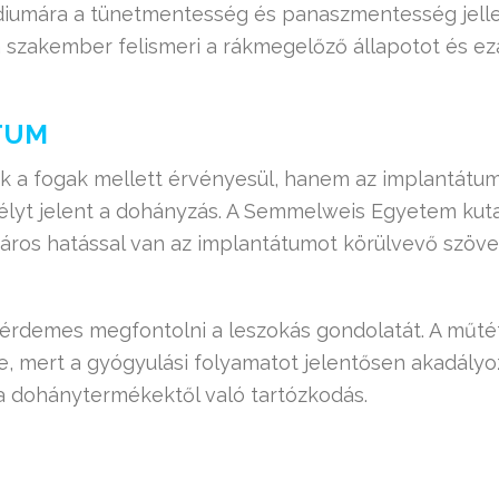
iumára a tünetmentesség és panaszmentesség jelle
a szakember felismeri a rákmegelőző állapotot és e
TUM
 a fogak mellett érvényesül, hanem az implantátum k
zélyt jelent a dohányzás. A Semmelweis Egyetem kuta
ros hatással van az implantátumot körülvevő szövet
 érdemes megfontolni a leszokás gondolatát. A műté
, mert a gyógyulási folyamatot jelentősen akadályo
a dohánytermékektől való tartózkodás.