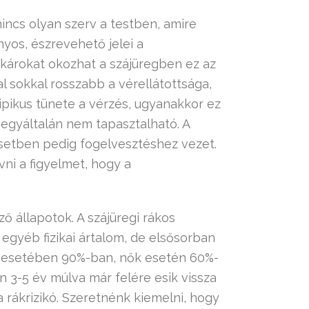
nincs olyan szerv a testben, amire
yos, észrevehető jelei a
károkat okozhat a szájüregben ez az
l sokkal rosszabb a vérellátottsága,
pikus tünete a vérzés, ugyanakkor ez
 egyáltalán nem tapasztalható. A
setben pedig fogelvesztéshez vezet.
ni a figyelmet, hogy a
 állapotok. A szájüregi rákos
 egyéb fizikai ártalom, de elsősorban
ak esetében 90%-ban, nők esetén 60%-
 3-5 év múlva már felére esik vissza
 rákrizikó. Szeretnénk kiemelni, hogy