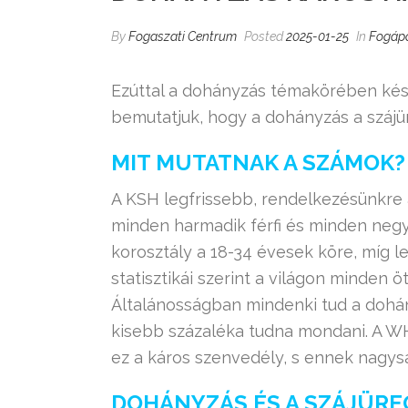
By
Fogaszati Centrum
Posted
2025-01-25
In
Fogáp
Ezúttal a dohányzás témakörében kész
bemutatjuk, hogy a dohányzás a szájü
MIT MUTATNAK A SZÁMOK?
A KSH legfrissebb, rendelkezésünkre 
minden harmadik férfi és minden negy
korosztály a 18-34 évesek köre, míg 
statisztikái szerint a világon minden
Általánosságban mindenki tud a dohá
kisebb százaléka tudna mondani. A WHO
ez a káros szenvedély, s ennek nagys
DOHÁNYZÁS ÉS A SZÁJÜRE